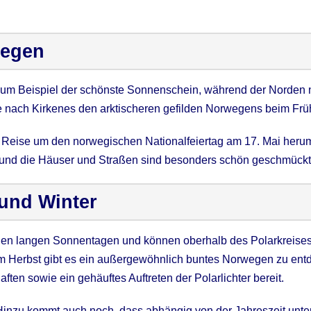
wegen
zum Beispiel der schönste Sonnenschein, während der Norden no
e nach Kirkenes den arktischeren gefilden Norwegens beim Fr
 Reise um den norwegischen Nationalfeiertag am 17. Mai herum
und die Häuser und Straßen sind besonders schön geschmückt
und Winter
 den langen Sonnentagen und können oberhalb des Polarkreis
Im Herbst gibt es ein außergewöhnlich buntes Norwegen zu entd
en sowie ein gehäuftes Auftreten der Polarlichter bereit.
. Hinzu kommt auch noch, dass abhängig von der Jahreszeit unte