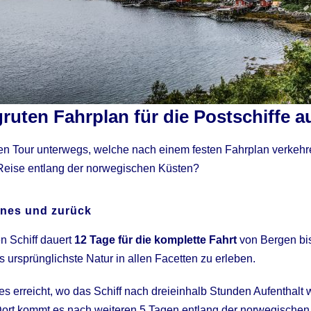
gruten Fahrplan für die Postschiffe a
uten Tour unterwegs, welche nach einem festen Fahrplan verkehr
e Reise entlang der norwegischen Küsten?
enes und zurück
n Schiff dauert
12 Tage für die komplette Fahrt
von Bergen bi
 ursprünglichste Natur in allen Facetten zu erleben.
s erreicht, wo das Schiff nach dreieinhalb Stunden Aufenthalt 
rt kommt es nach weiteren 5 Tagen entlang der norwegischen