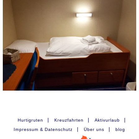
|
|
|
Hurtigruten
Kreuzfahrten
Aktivurlaub
|
|
Impressum & Datenschutz
Über uns
blog