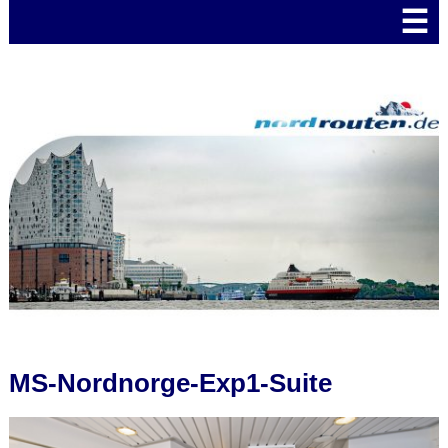
☰
MS-Nordnorge-Exp1-Suite