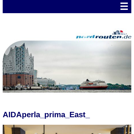
☰
AIDAperla_prima_East_