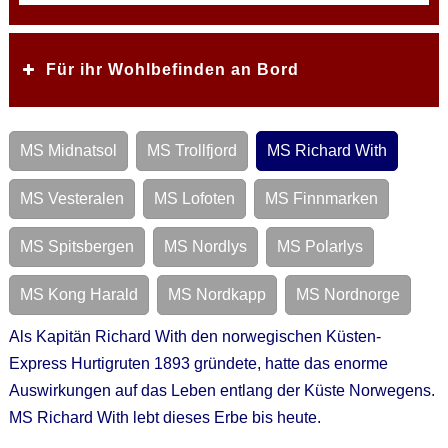
Für ihr Wohlbefinden an Bord
MS Midnatsol
MS Trollfjord
MS Richard With
MS Vesteralen
MS Lofoten
MS Finnmarken
MS Spitsbergen
MS Nordlys
MS Polarlys
MS Kong Harald
MS Nordkapp
MS Nordnorge
Als Kapitän Richard With den norwegischen Küsten-
Express Hurtigruten 1893 gründete, hatte das enorme
Auswirkungen auf das Leben entlang der Küste Norwegens.
MS Richard With lebt dieses Erbe bis heute.